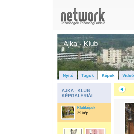
Ajka - Klub
Nyitó
Tagok
Képek
Vide
AJKA - KLUB
KÉPGALÉRIÁI
Klubképek
39 kép