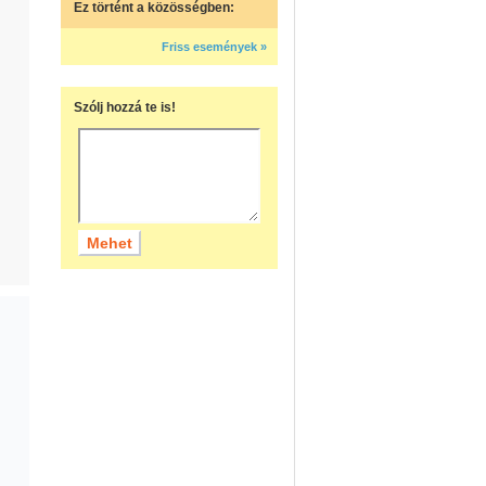
Ez történt a közösségben:
Friss események »
Szólj hozzá te is!