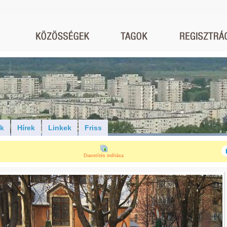
ók
Hírek
Linkek
Friss
Diavetítés indítása