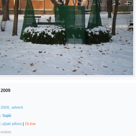
 2009
2009
advent
:
Saját
e:
ujlaki alfonz
|
16 éve
 ember.