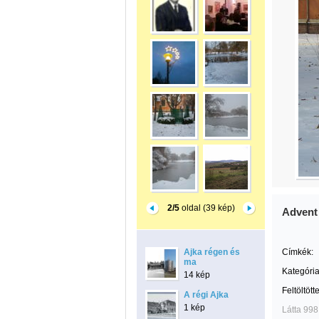
2/5
oldal (39 kép)
Advent
Ajka régen és
Címkék:
ma
Kategória
14 kép
Feltöltött
A régi Ajka
1 kép
Látta 998