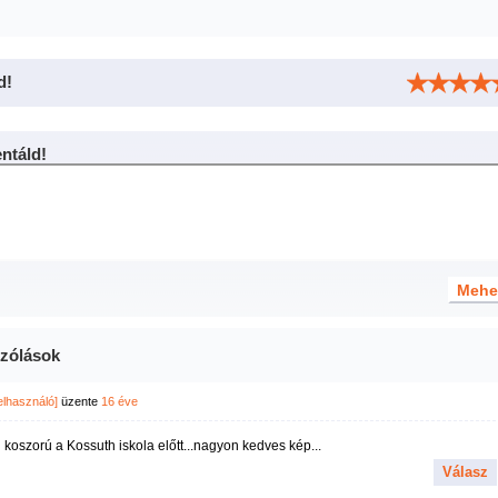
d!
táld!
zólások
felhasználó]
üzente
16 éve
 koszorú a Kossuth iskola előtt...nagyon kedves kép...
Válasz