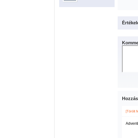
Értékel
Kommen
Hozzás
[Törölt 
Adventi