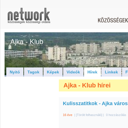
Ajka - Klub
Nyitó
Tagok
Képek
Videók
Hírek
Linkek
F
Ajka - Klub hírei
Kulisszatitkok - Ajka váro
16 éve
|
[Törölt felhasználó]
|
0 hozzászólás