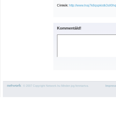
Címkék:
http://www.lnaj7k8qspkistk3sll
Kommentáld!
© 2007 Copyright Network.hu Minden jog fenntartva.
Impres