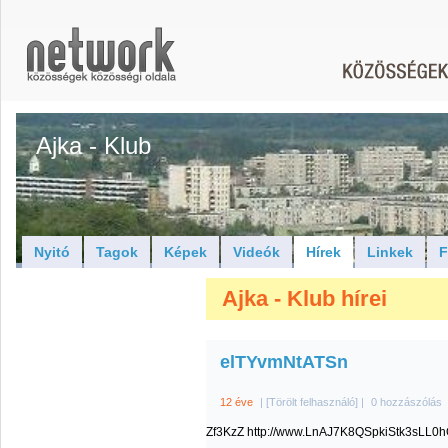
Ajka - Klub
Nyitó
Tagok
Képek
Videók
Hírek
Linkek
F
Ajka - Klub hírei
elTYvmNtATSn
12 éve
|
[Törölt felhasználó]
|
0 hozzászólás
Zf3KzZ http://www.LnAJ7K8QSpkiStk3sL