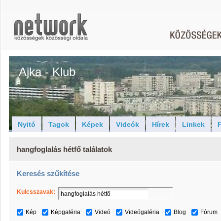
Ajka - Klub
Nyitó
Tagok
Képek
Videók
Hírek
Linkek
F
hangfoglalás hétfő találatok
Keresés szűkítése
Kulcsszavak:
Kép
Képgaléria
Videó
Videógaléria
Blog
Fórum