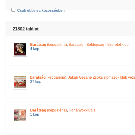
Csak ebben a közösségben
21802 találat
Barátság
(képgaléria)
,
Barátság - Boldogság - Szeretet klub
4 kép
barátság
(képgaléria)
,
Jakab Gézáné Zsóka stomasok klub veze
37 kép
Barátság
(képgaléria)
,
Hohányókklubja
1 kép