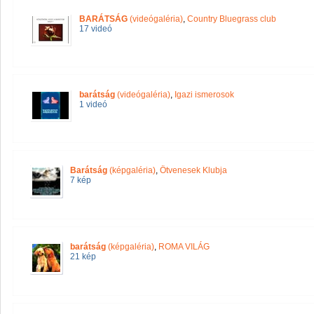
BARÁTSÁG
(videógaléria)
,
Country Bluegrass club
17 videó
barátság
(videógaléria)
,
Igazi ismerosok
1 videó
Barátság
(képgaléria)
,
Ötvenesek Klubja
7 kép
barátság
(képgaléria)
,
ROMA VILÁG
21 kép