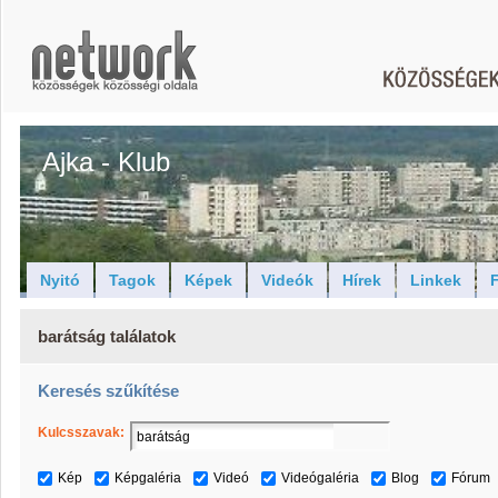
Ajka - Klub
Nyitó
Tagok
Képek
Videók
Hírek
Linkek
F
barátság találatok
Keresés szűkítése
Kulcsszavak:
Kép
Képgaléria
Videó
Videógaléria
Blog
Fórum