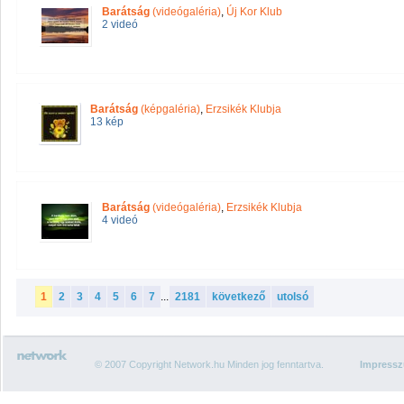
Barátság
(videógaléria)
,
Új Kor Klub
2 videó
Barátság
(képgaléria)
,
Erzsikék Klubja
13 kép
Barátság
(videógaléria)
,
Erzsikék Klubja
4 videó
1
2
3
4
5
6
7
...
2181
következő
utolsó
© 2007 Copyright Network.hu Minden jog fenntartva.
Impress