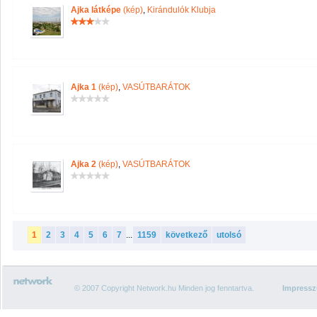
Ajka látképe
(kép)
,
Kirándulók Klubja
Ajka 1
(kép)
,
VASÚTBARÁTOK
Ajka 2
(kép)
,
VASÚTBARÁTOK
1
2
3
4
5
6
7
...
1159
következő
utolsó
© 2007 Copyright Network.hu Minden jog fenntartva.
Impress