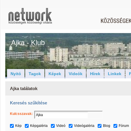
Ajka - Klub
Nyitó
Tagok
Képek
Videók
Hírek
Linkek
F
Ajka találatok
Keresés szűkítése
Kulcsszavak:
Kép
Képgaléria
Videó
Videógaléria
Blog
Fórum