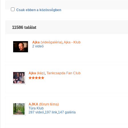
Csak ebben a közösségben
11586 találat
Ajka
(videógaléria)
,
Ajka - Klub
2 videó
Ajka
(kép)
,
Tankcsapda Fan Club
AJKA
(fórum téma)
Túra Klub
287 videó
,
197 link
,
147 galéria